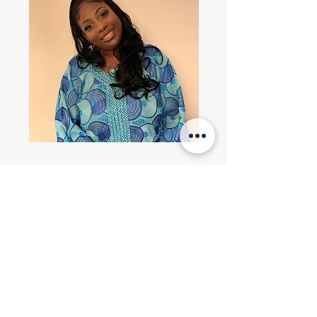
Projet CALEB
1393 Boul Lebel
Chambly, Québec J3L 2N4, Canada
informations@projetcaleb.com